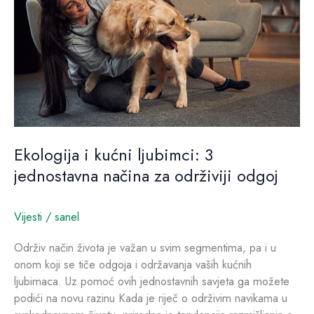
3
jednostavna
načina
za
održiviji
odgoj
Ekologija i kućni ljubimci: 3
jednostavna načina za održiviji odgoj
Vijesti
/
sanel
Održiv način života je važan u svim segmentima, pa i u
onom koji se tiče odgoja i održavanja vaših kućnih
ljubimaca. Uz pomoć ovih jednostavnih savjeta ga možete
podići na novu razinu Kada je riječ o održivim navikama u