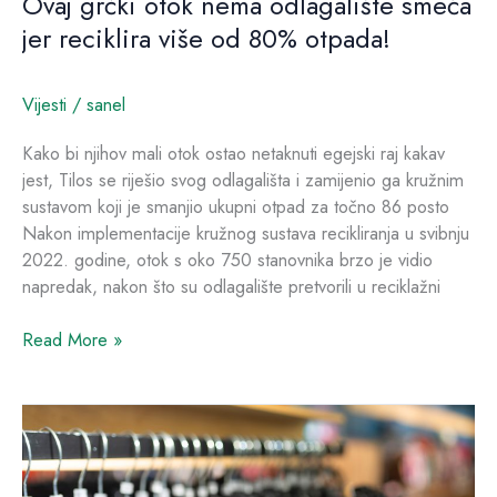
Ovaj grčki otok nema odlagalište smeća
jer reciklira više od 80% otpada!
Vijesti
/
sanel
Kako bi njihov mali otok ostao netaknuti egejski raj kakav
jest, Tilos se riješio svog odlagališta i zamijenio ga kružnim
sustavom koji je smanjio ukupni otpad za točno 86 posto
Nakon implementacije kružnog sustava recikliranja u svibnju
2022. godine, otok s oko 750 stanovnika brzo je vidio
napredak, nakon što su odlagalište pretvorili u reciklažni
Read More »
Second
hand
odjeća