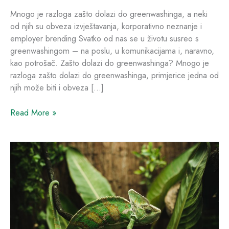
Mnogo je razloga zašto dolazi do greenwashinga, a neki
od njih su obveza izvještavanja, korporativno neznanje i
employer brending Svatko od nas se u životu susreo s
greenwashingom – na poslu, u komunikacijama i, naravno,
kao potrošač. Zašto dolazi do greenwashinga? Mnogo je
razloga zašto dolazi do greenwashinga, primjerice jedna od
njih može biti i obveza […]
Read More »
Inovativna
boja
inspirirana
kameleonima
znatno
štedi
energiju