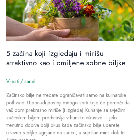
izgledaju
i
mirišu
atraktivno
kao
i
omiljene
5 začina koji izgledaju i mirišu
sobne
atraktivno kao i omiljene sobne biljke
biljke
Vijesti
/
sanel
Začinsko bilje ne trebate ograničavati samo na kulinarske
pothvate. U ponudi postoji mnogo sorti koje će pomoći da
vaš dom prekrasno miriše (i izgleda) Kuhanje sa svježim
začinskim biljem predstavlja vrhunsko iskustvo – jelo
trenutno dobiva bolji okus kada začinsko bilje uberete
izravno s biljke ugrijane na suncu, a suptilan miris dok to
činite pretvara