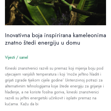
u
domu
Inovativna boja inspirirana kameleonima
znatno štedi energiju u domu
Vijesti
/
sanel
Kineski znanstvenici razvili su premaz koji mijenja boju pod
utjecajem vanjskih temperatura i koji ‘može jeftino hladiti i
grijati zgrade tijekom cijele godine’ Uintenzivnoj potrazi za
alternativnim tehnologijama koje štede energiju za grijanje i
hlađenje, a ne koriste fosilna goriva, kineski znanstvenici
razvili su jeftini energetski učinkovit i isplativ premaz na
kućama. Kažu da bi