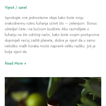
Vijesti
/
sanel
Isprobajte ove jednostavne ideje kako biste svoju
svakodnevnu rutinu kuhanja učiniti što – zelenijom. Bonus:
uštedjet ćete i na kućnom budžetu Ako razmišljate o
kuhanju na što održiviji način, kako biste svojim postupcima
doprinijeli većoj zaštiti planeta, dobra je vijest da u samo
nekoliko malih koraka može napraviti veliku razliku. Još je
bolja vijest da
Read More »
Zbogom
mirisima:
Napravite
‘domaći’
osvježivač