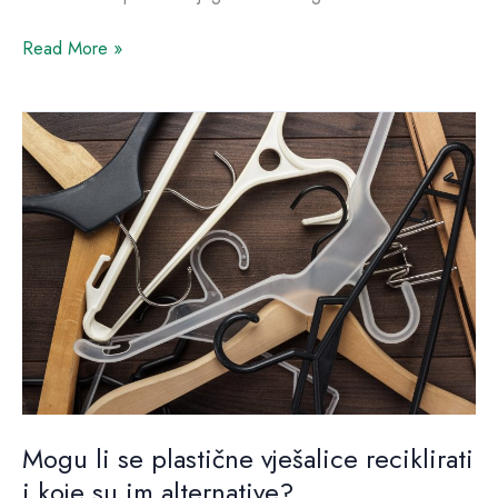
Read More »
Mogu
li
se
plastične
vješalice
reciklirati
i
koje
su
im
alternative?
Mogu li se plastične vješalice reciklirati
i koje su im alternative?