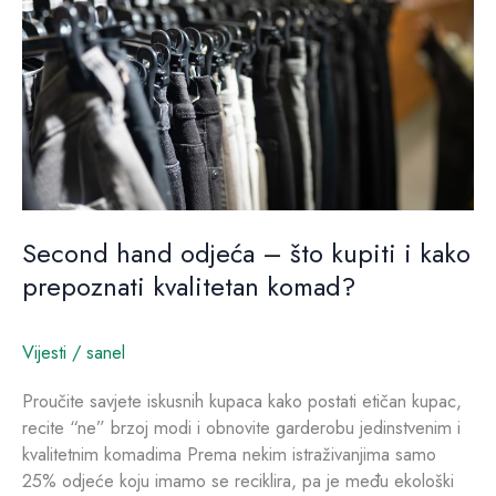
–
što
kupiti
i
kako
prepoznati
kvalitetan
komad?
Second hand odjeća – što kupiti i kako
prepoznati kvalitetan komad?
Vijesti
/
sanel
Proučite savjete iskusnih kupaca kako postati etičan kupac,
recite “ne” brzoj modi i obnovite garderobu jedinstvenim i
kvalitetnim komadima Prema nekim istraživanjima samo
25% odjeće koju imamo se reciklira, pa je među ekološki