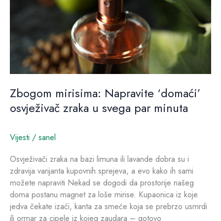
zraka
u
svega
par
minuta
Zbogom mirisima: Napravite ‘domaći’
osvježivač zraka u svega par minuta
Vijesti
/
sanel
Osvježivači zraka na bazi limuna ili lavande dobra su i
zdravija varijanta kupovnih sprejeva, a evo kako ih sami
možete napraviti Nekad se dogodi da prostorije našeg
doma postanu magnet za loše mirise. Kupaonica iz koje
jedva čekate izaći, kanta za smeće koja se prebrzo usmrdi
ili ormar za cipele iz kojeg zaudara – gotovo