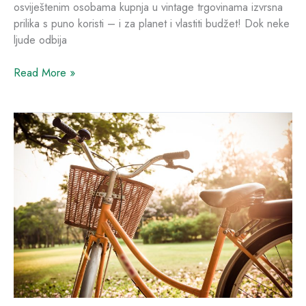
osviještenim osobama kupnja u vintage trgovinama izvrsna
prilika s puno koristi – i za planet i vlastiti budžet! Dok neke
ljude odbija
Read More »
Uticaj
prometa
na
okoliš