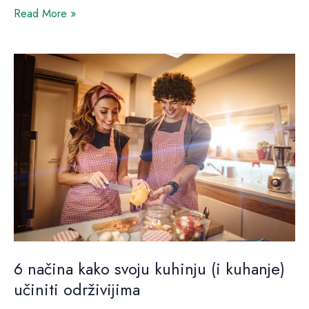
Read More »
6
načina
kako
svoju
kuhinju
(i
kuhanje)
učiniti
održivijima
6 načina kako svoju kuhinju (i kuhanje)
učiniti održivijima