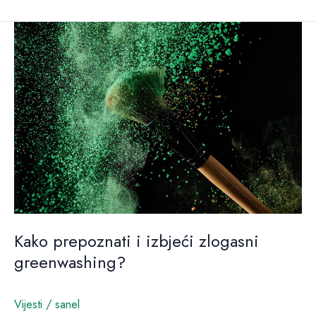
Kako
prepoznati
i
izbjeći
zlogasni
greenwashing?
Kako prepoznati i izbjeći zlogasni
greenwashing?
Vijesti
/
sanel