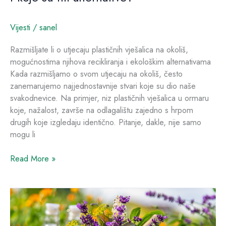
Vijesti
/
sanel
Razmišljate li o utjecaju plastičnih vješalica na okoliš,
mogućnostima njihova recikliranja i ekološkim alternativama
Kada razmišljamo o svom utjecaju na okoliš, često
zanemarujemo najjednostavnije stvari koje su dio naše
svakodnevice. Na primjer, niz plastičnih vješalica u ormaru
koje, nažalost, završe na odlagalištu zajedno s hrpom
drugih koje izgledaju identično. Pitanje, dakle, nije samo
mogu li
Read More »
5
začina
koji