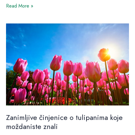
Read More »
Zanimljive
činjenice
o
tulipanima
koje
moždaniste
znali
Zanimljive činjenice o tulipanima koje
moždaniste znali