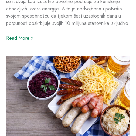
se izdvaja kao izuzetno povoljno područje za korištenje
obnovljivih izvora energije. A to je nedvojbeno i potvrdio
svojom sposobnošću da tijekom šest uzastopnih dana u
potpunosti opskrbljuje svojih 10 milijuna stanovnika isključivo
Read More »
Kako
bečki
restorani
pomažu
gradu
da
postane
najzeleniji
u
Europi