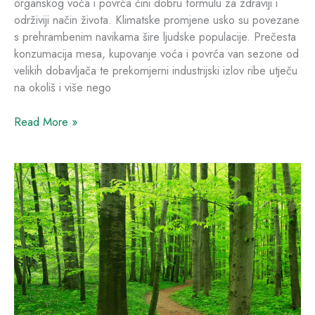
organskog voća i povrća čini dobru formulu za zdraviji i
održiviji način života. Klimatske promjene usko su povezane
s prehrambenim navikama šire ljudske populacije. Prečesta
konzumacija mesa, kupovanje voća i povrća van sezone od
velikih dobavljača te prekomjerni industrijski izlov ribe utječu
na okoliš i više nego
Read More »
Hello
world!