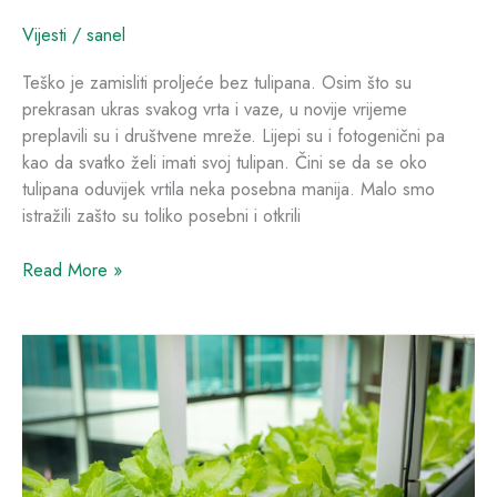
Vijesti
/
sanel
Teško je zamisliti proljeće bez tulipana. Osim što su
prekrasan ukras svakog vrta i vaze, u novije vrijeme
preplavili su i društvene mreže. Lijepi su i fotogenični pa
kao da svatko želi imati svoj tulipan. Čini se da se oko
tulipana oduvijek vrtila neka posebna manija. Malo smo
istražili zašto su toliko posebni i otkrili
Read More »
Kakva
genijalna
ideja
–
prazne
poslovne