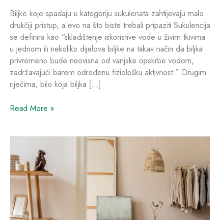
Biljke koje spadaju u kategoriju sukulenata zahtijevaju malo
drukčiji pristup, a evo na što biste trebali pripaziti Sukulencija
se definira kao “skladištenje iskoristive vode u živim tkivima
u jednom ili nekoliko dijelova biljke na takav način da biljka
privremeno bude neovisna od vanjske opskrbe vodom,
zadržavajući barem određenu fiziološku aktivnost.” Drugim
riječima, bilo koja biljka […]
Read More »
Čist
i
mirisan:
6
trikova
za
uklanjanje