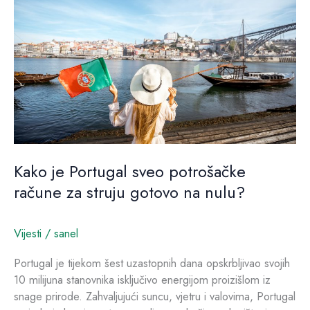
sveo
potrošačke
račune
za
struju
gotovo
na
nulu?
Kako je Portugal sveo potrošačke
račune za struju gotovo na nulu?
Vijesti
/
sanel
Portugal je tijekom šest uzastopnih dana opskrbljivao svojih
10 milijuna stanovnika isključivo energijom proizišlom iz
snage prirode. Zahvaljujući suncu, vjetru i valovima, Portugal