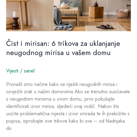
neugodnog
mirisa
u
vašem
domu
Čist i mirisan: 6 trikova za uklanjanje
neugodnog mirisa u vašem domu
Vijesti
/
sanel
Pronašli smo načine kako se riješiti neugodnih mirisa i
osvježiti zrak u našim domovima Ako se trenutno suočavate
s neugodnim mirisima u svom domu, prvo pokušajte
identificirati izvor mirisa, sljedeći ovaj vodič. Nakon što
uočite problematična mjesta i izvor smrada te ih prekrižite s
popisa, isprobajte ove trikove kako bi sve – od hladnjaka
do