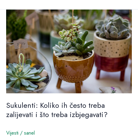
Sukulenti:
Koliko
ih
često
treba
zalijevati
i
što
treba
izbjegavati?
Sukulenti: Koliko ih često treba
zalijevati i što treba izbjegavati?
Vijesti
/
sanel