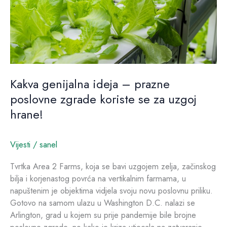
zgrade
koriste
se
za
uzgoj
hrane!
Kakva genijalna ideja – prazne
poslovne zgrade koriste se za uzgoj
hrane!
Vijesti
/
sanel
Tvrtka Area 2 Farms, koja se bavi uzgojem zelja, začinskog
bilja i korjenastog povrća na vertikalnim farmama, u
napuštenim je objektima vidjela svoju novu poslovnu priliku.
Gotovo na samom ulazu u Washington D.C. nalazi se
Arlington, grad u kojem su prije pandemije bile brojne