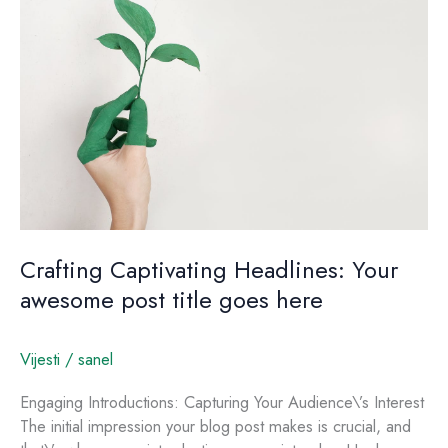
Captivating
Headlines:
Your
awesome
post
title
goes
here
Crafting Captivating Headlines: Your
awesome post title goes here
Vijesti
/
sanel
Engaging Introductions: Capturing Your Audience\’s Interest
The initial impression your blog post makes is crucial, and