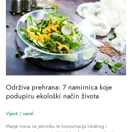
prehrana:
7
namirnica
koje
podupiru
ekološki
način
života
Održiva prehrana: 7 namirnica koje
podupiru ekološki način života
Vijesti
/
sanel
Manje mesa na jelovniku te konzumacija lokalnog i