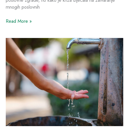
poslovne zgrade, no kako je kriza utjecala na zatvaranje
mnogih poslovnih
Read More »
Svjetski
dan
voda