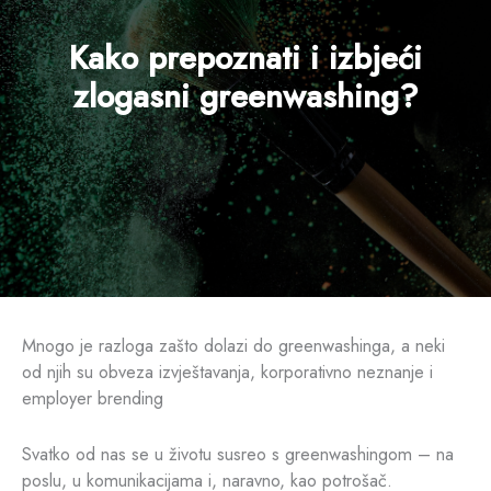
Kako prepoznati i izbjeći
zlogasni greenwashing?
Mnogo je razloga zašto dolazi do greenwashinga, a neki
od njih su obveza izvještavanja, korporativno neznanje i
employer brending
Svatko od nas se u životu susreo s greenwashingom – na
poslu, u komunikacijama i, naravno, kao potrošač.