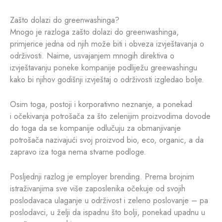
Zašto dolazi do greenwashinga?
Mnogo je razloga zašto dolazi do greenwashinga,
primjerice jedna od njih može biti i obveza izvještavanja o
održivosti. Naime, usvajanjem mnogih direktiva o
izvještavanju poneke kompanije podliježu greewashingu
kako bi njihov godišnji izvještaj o održivosti izgledao bolje.
Osim toga, postoji i korporativno neznanje, a ponekad
i očekivanja potrošača za što zelenijim proizvodima dovode
do toga da se kompanije odlučuju za obmanjivanje
potrošača nazivajući svoj proizvod bio, eco, organic, a da
zapravo iza toga nema stvarne podloge.
Posljednji razlog je employer brending. Prema brojnim
istraživanjima sve više zaposlenika očekuje od svojih
poslodavaca ulaganje u održivost i zeleno poslovanje – pa
poslodavci, u želji da ispadnu što bolji, ponekad upadnu u