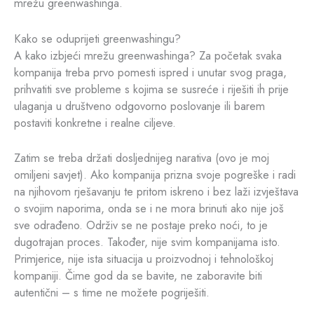
mrežu greenwashinga.
Kako se oduprijeti greenwashingu?
A kako izbjeći mrežu greenwashinga? Za početak svaka
kompanija treba prvo pomesti ispred i unutar svog praga,
prihvatiti sve probleme s kojima se susreće i riješiti ih prije
ulaganja u društveno odgovorno poslovanje ili barem
postaviti konkretne i realne ciljeve.
Zatim se treba držati dosljednijeg narativa (ovo je moj
omiljeni savjet). Ako kompanija prizna svoje pogreške i radi
na njihovom rješavanju te pritom iskreno i bez laži izvještava
o svojim naporima, onda se i ne mora brinuti ako nije još
sve odrađeno. Održiv se ne postaje preko noći, to je
dugotrajan proces. Također, nije svim kompanijama isto.
Primjerice, nije ista situacija u proizvodnoj i tehnološkoj
kompaniji. Čime god da se bavite, ne zaboravite biti
autentični – s time ne možete pogriješiti.