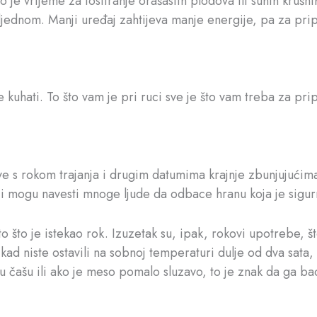
je vrijeme za tostiranje orašastih plodova ili suhih krušn
odjednom. Manji uređaj zahtijeva manje energije, pa za pri
e kuhati. To što vam je pri ruci sve je što vam treba za p
ve s rokom trajanja i drugim datumima krajnje zbunjujućim
koji mogu navesti mnoge ljude da odbace hranu koja je sigu
o što je istekao rok. Izuzetak su, ipak, rokovi upotrebe, š
ad niste ostavili na sobnoj temperaturi dulje od dva sata, v
i u čašu ili ako je meso pomalo sluzavo, to je znak da ga bac