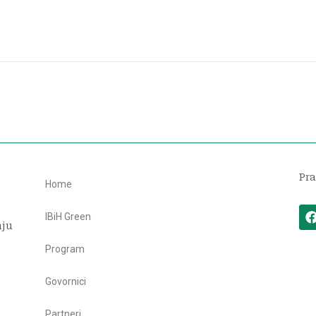
Pra
Home
IBiH Green
nju
Program
Govornici
Partneri