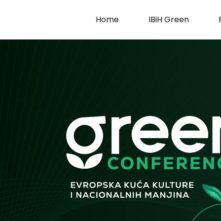
Skip
to
Home
IBiH Green
content