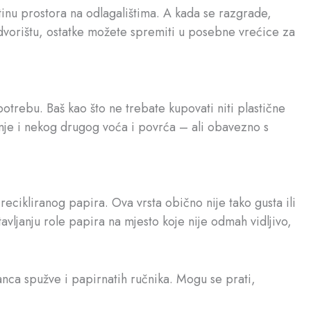
inu prostora na odlagalištima. A kada se razgrade,
 dvorištu, ostatke možete spremiti u posebne vrećice za
otrebu. Baš kao što ne trebate kupovati niti plastične
dinje i nekog drugog voća i povrća – ali obavezno s
ecikliranog papira. Ova vrsta obično nije tako gusta ili
vljanju role papira na mjesto koje nije odmah vidljivo,
anca spužve i papirnatih ručnika. Mogu se prati,