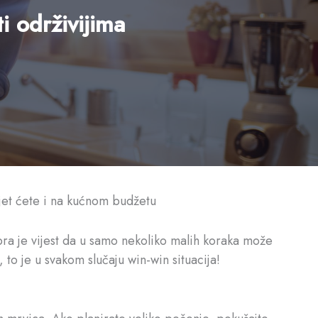
i održivijima
djet ćete i na kućnom budžetu
obra je vijest da u samo nekoliko malih koraka može
 to je u svakom slučaju win-win situacija!