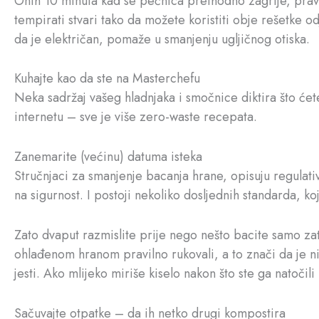
Onih 10 minuta kad se pećnica prethodno zagrije, pravo 
tempirati stvari tako da možete koristiti obje rešetke 
da je električan, pomaže u smanjenju ugljičnog otiska.
Kuhajte kao da ste na Masterchefu
Neka sadržaj vašeg hladnjaka i smočnice diktira što ćet
internetu – sve je više zero-waste recepata.
Zanemarite (većinu) datuma isteka
Stručnjaci za smanjenje bacanja hrane, opisuju regulati
na sigurnost. I postoji nekoliko dosljednih standarda, 
Zato dvaput razmislite prije nego nešto bacite samo zat
ohlađenom hranom pravilno rukovali, a to znači da je nik
jesti. Ako mlijeko miriše kiselo nakon što ste ga natočil
Sačuvajte otpatke – da ih netko drugi kompostira