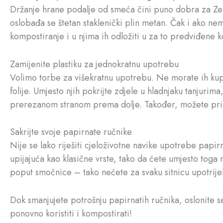
Držanje hrane podalje od smeća čini puno dobra za Zeml
oslobađa se štetan staklenički plin metan. Čak i ako n
kompostiranje i u njima ih odložiti u za to predviđene k
Zamijenite plastiku za jednokratnu upotrebu
Volimo torbe za višekratnu upotrebu. Ne morate ih kupov
folije. Umjesto njih pokrijte zdjele u hladnjaku tanjuri
prerezanom stranom prema dolje. Također, možete pripre
Sakrijte svoje papirnate ručnike
Nije se lako riješiti cjeloživotne navike upotrebe papir
upijajuća kao klasične vrste, tako da ćete umjesto toga
poput smočnice – tako nećete za svaku sitnicu upotrijeb
Dok smanjujete potrošnju papirnatih ručnika, oslonite s
ponovno koristiti i kompostirati!