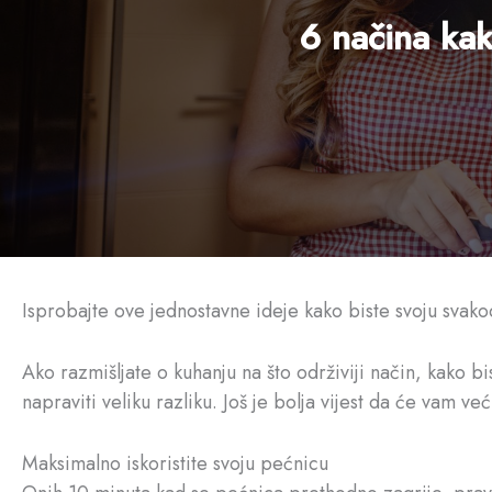
6 načina kak
Isprobajte ove jednostavne ideje kako biste svoju svako
Ako razmišljate o kuhanju na što održiviji način, kako b
napraviti veliku razliku. Još je bolja vijest da će vam v
Maksimalno iskoristite svoju pećnicu