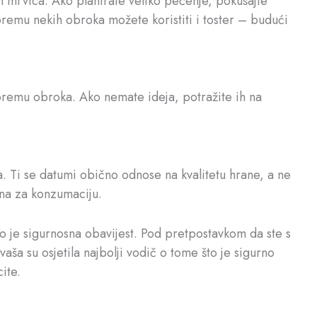
ih mrvica. Ako planirate veliko pečenje, pokušajte
premu nekih obroka možete koristiti i toster – budući
ripremu obroka. Ako nemate ideja, potražite ih na
a. Ti se datumi obično odnose na kvalitetu hrane, a ne
rna za konzumaciju.
to je sigurnosna obavijest. Pod pretpostavkom da ste s
aša su osjetila najbolji vodič o tome što je sigurno
ite.