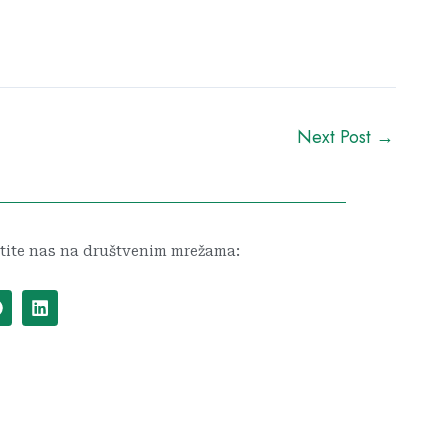
Next Post
→
tite nas na društvenim mrežama:
F
L
a
i
c
n
e
k
b
e
o
d
o
i
k
n