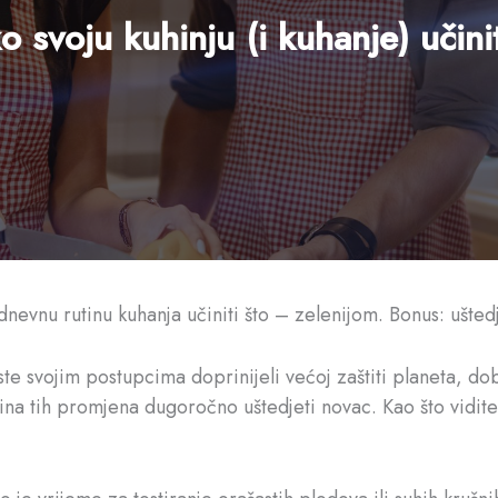
o svoju kuhinju (i kuhanje) učinit
dnevnu rutinu kuhanja učiniti što – zelenijom. Bonus: ušte
iste svojim postupcima doprinijeli većoj zaštiti planeta, d
ećina tih promjena dugoročno uštedjeti novac. Kao što vidite,