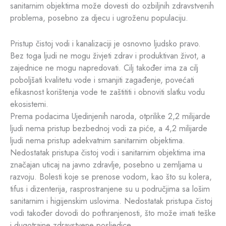
sanitarnim objektima može dovesti do ozbiljnih zdravstvenih
problema, posebno za djecu i ugroženu populaciju.
Pristup čistoj vodi i kanalizaciji je osnovno ljudsko pravo.
Bez toga ljudi ne mogu živjeti zdrav i produktivan život, a
zajednice ne mogu napredovati. Cilj također ima za cilj
poboljšati kvalitetu vode i smanjiti zagađenje, povećati
efikasnost korištenja vode te zaštititi i obnoviti slatku vodu
ekosistemi.
Prema podacima Ujedinjenih naroda, otprilike 2,2 milijarde
ljudi nema pristup bezbednoj vodi za piće, a 4,2 milijarde
ljudi nema pristup adekvatnim sanitarnim objektima.
Nedostatak pristupa čistoj vodi i sanitarnim objektima ima
značajan uticaj na javno zdravlje, posebno u zemljama u
razvoju. Bolesti koje se prenose vodom, kao što su kolera,
tifus i dizenterija, rasprostranjene su u područjima sa lošim
sanitarnim i higijenskim uslovima. Nedostatak pristupa čistoj
vodi također dovodi do pothranjenosti, što može imati teške
i dugotrajne zdravstvene posljedice.