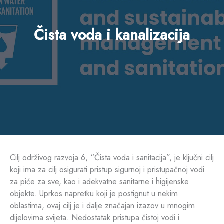
Čista voda i kanalizacija
Cilj održivog razvoja 6, “Čista voda i sanitacija”, je ključni cilj
koji ima za cilj osigurati pristup sigurnoj i pristupačnoj vodi
za piće za sve, kao i adekvatne sanitarne i higijenske
objekte. Uprkos napretku koji je postignut u nekim
oblastima, ovaj cilj je i dalje značajan izazov u mnogim
dijelovima svijeta. Nedostatak pristupa čistoj vodi i