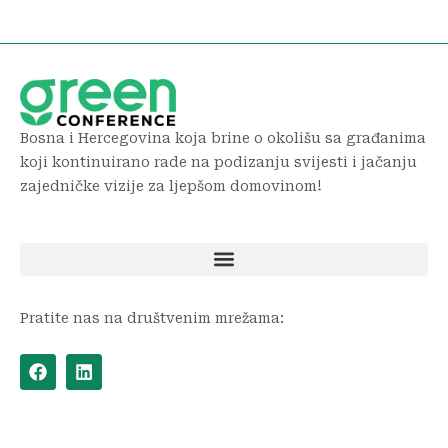
Bosna i Hercegovina koja brine o okolišu sa građanima
koji kontinuirano rade na podizanju svijesti i jačanju
zajedničke vizije za ljepšom domovinom!
Pratite nas na društvenim mrežama:
F
L
a
i
c
n
e
k
b
e