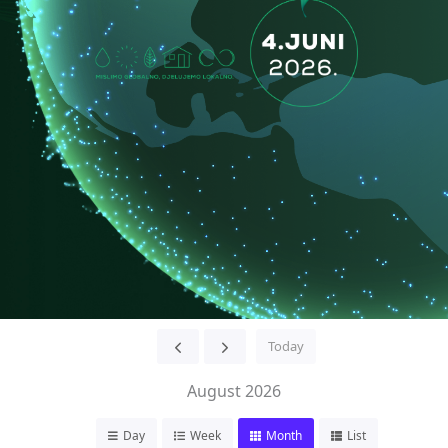
Today
August 2026
Day
Week
Month
List