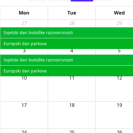
Mon
Tue
Wed
27
28
29
Svjetski dan biološke raznovrsnosti
Europski dan parkova
3
4
5
Svjetski dan biološke raznovrsnosti
Europski dan parkova
10
11
12
17
18
19
24
25
26