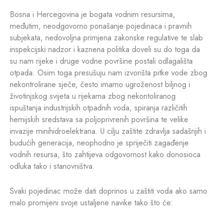
Bosna i Hercegovina je bogata vodnim resursima,
međutim, neodgovorno ponašanje pojedinaca i pravnih
subjekata, nedovoljna primjena zakonske regulative te slab
inspekcijski nadzor i kaznena politika doveli su do toga da
su nam rijeke i druge vodne površine postali odlagališta
otpada. Osim toga presušuju nam izvorišta pitke vode zbog
nekontrolirane sječe, često imamo ugroženost biljnog i
životinjskog svijeta u rijekama zbog nekontoliranog
ispuštanja industrijskih otpadnih voda, spiranja različitih
hemijskih sredstava sa poljoprivrenih površina te velike
invazije minihidroelektrana. U cilju zaštite zdravlja sadašnjih i
budućih generacija, neophodno je spriječiti zagađenje
vodnih resursa, što zahtijeva odgovornost kako donosioca
odluka tako i stanovništva.
Svaki pojedinac može dati doprinos u zaštiti voda ako samo
malo promijeni svoje ustaljene navike tako što će: