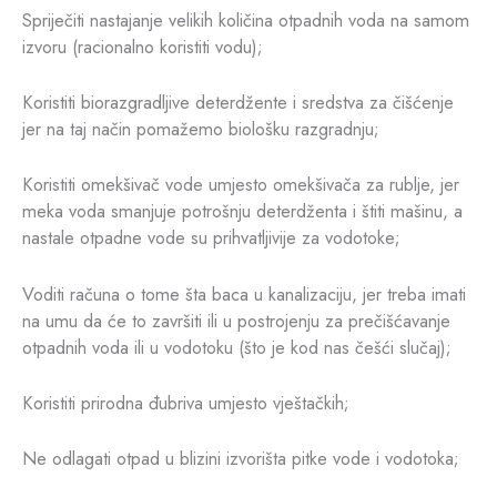
Spriječiti nastajanje velikih količina otpadnih voda na samom
izvoru (racionalno koristiti vodu);
Koristiti biorazgradljive deterdžente i sredstva za čišćenje
jer na taj način pomažemo biološku razgradnju;
Koristiti omekšivač vode umjesto omekšivača za rublje, jer
meka voda smanjuje potrošnju deterdženta i štiti mašinu, a
nastale otpadne vode su prihvatljivije za vodotoke;
Voditi računa o tome šta baca u kanalizaciju, jer treba imati
na umu da će to završiti ili u postrojenju za prečišćavanje
otpadnih voda ili u vodotoku (što je kod nas češći slučaj);
Koristiti prirodna đubriva umjesto vještačkih;
Ne odlagati otpad u blizini izvorišta pitke vode i vodotoka;