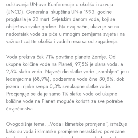
održavanja UN-ove Konferencije o okolišu i razvoju
(UNCD). Generalna skupština UN-a 1993. godine
proglasila je 22.mart Svjetskim danom voda, koji se
obilježava svake godine. Na ovaj način, ukazuje se na
nedostatak vode za piće u mnogim zemljama svijeta i na
važnost zaštite okoliša i vodnih resursa od zagađenja.
Voda prekriva čak 71% površine planete Zemlje. Od
ukupne količine vode na Planeti, 97,5% je slana voda, a
2,5% slatka voda. Najveći dio slatke vode „zarobljen“ je u
ledenjacima (68,9%), podzemne vode čine 30,8%, dok
jezera i rijeke svega 0,3% sveukupne slatke vode.
Procjenjuje se da je samo 1% slatke vode od ukupne
količine vode na Planeti moguće koristiti za sve potrebe
čovječanstva.
Ovogodišnja tema, „Voda i klimatske promjene“, istražuje
kako su voda i klimatske promjene neraskidivo povezane.