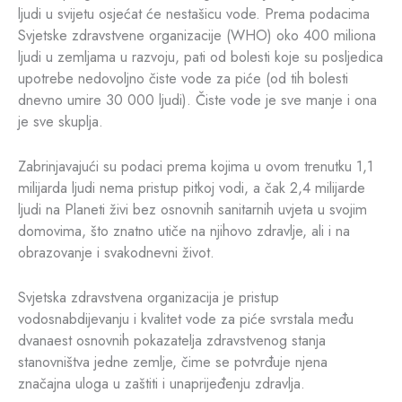
ljudi u svijetu osjećat će nestašicu vode. Prema podacima
Svjetske zdravstvene organizacije (WHO) oko 400 miliona
ljudi u zemljama u razvoju, pati od bolesti koje su posljedica
upotrebe nedovoljno čiste vode za piće (od tih bolesti
dnevno umire 30 000 ljudi). Čiste vode je sve manje i ona
je sve skuplja.
Zabrinjavajući su podaci prema kojima u ovom trenutku 1,1
milijarda ljudi nema pristup pitkoj vodi, a čak 2,4 milijarde
ljudi na Planeti živi bez osnovnih sanitarnih uvjeta u svojim
domovima, što znatno utiče na njihovo zdravlje, ali i na
obrazovanje i svakodnevni život.
Svjetska zdravstvena organizacija je pristup
vodosnabdijevanju i kvalitet vode za piće svrstala među
dvanaest osnovnih pokazatelja zdravstvenog stanja
stanovništva jedne zemlje, čime se potvrđuje njena
značajna uloga u zaštiti i unaprijeđenju zdravlja.