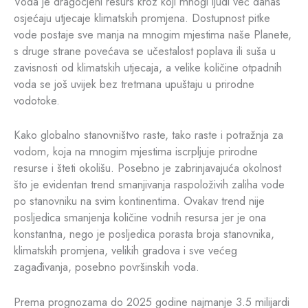
Voda je dragocjeni resurs kroz koji mnogi ljudi već danas
osjećaju utjecaje klimatskih promjena. Dostupnost pitke
vode postaje sve manja na mnogim mjestima naše Planete,
s druge strane povećava se učestalost poplava ili suša u
zavisnosti od klimatskih utjecaja, a velike količine otpadnih
voda se još uvijek bez tretmana upuštaju u prirodne
vodotoke.
Kako globalno stanovništvo raste, tako raste i potražnja za
vodom, koja na mnogim mjestima iscrpljuje prirodne
resurse i šteti okolišu. Posebno je zabrinjavajuća okolnost
što je evidentan trend smanjivanja raspoloživih zaliha vode
po stanovniku na svim kontinentima. Ovakav trend nije
posljedica smanjenja količine vodnih resursa jer je ona
konstantna, nego je posljedica porasta broja stanovnika,
klimatskih promjena, velikih gradova i sve većeg
zagađivanja, posebno površinskih voda.
Prema prognozama do 2025 godine najmanje 3.5 milijardi