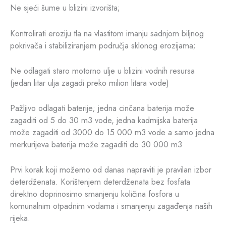
Ne sjeći šume u blizini izvorišta;
Kontrolirati eroziju tla na vlastitom imanju sadnjom biljnog
pokrivača i stabiliziranjem područja sklonog erozijama;
Ne odlagati staro motorno ulje u blizini vodnih resursa
(jedan litar ulja zagadi preko milion litara vode)
Pažljivo odlagati baterije; jedna cinčana baterija može
zagaditi od 5 do 30 m3 vode, jedna kadmijska baterija
može zagaditi od 3000 do 15 000 m3 vode a samo jedna
merkurijeva baterija može zagaditi do 30 000 m3
Prvi korak koji možemo od danas napraviti je pravilan izbor
deterdženata. Korištenjem deterdženata bez fosfata
direktno doprinosimo smanjenju količina fosfora u
komunalnim otpadnim vodama i smanjenju zagađenja naših
rijeka.