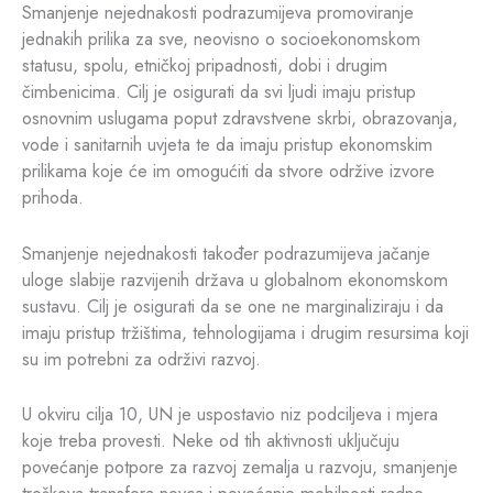
Smanjenje nejednakosti podrazumijeva promoviranje
jednakih prilika za sve, neovisno o socioekonomskom
statusu, spolu, etničkoj pripadnosti, dobi i drugim
čimbenicima. Cilj je osigurati da svi ljudi imaju pristup
osnovnim uslugama poput zdravstvene skrbi, obrazovanja,
vode i sanitarnih uvjeta te da imaju pristup ekonomskim
prilikama koje će im omogućiti da stvore održive izvore
prihoda.
Smanjenje nejednakosti također podrazumijeva jačanje
uloge slabije razvijenih država u globalnom ekonomskom
sustavu. Cilj je osigurati da se one ne marginaliziraju i da
imaju pristup tržištima, tehnologijama i drugim resursima koji
su im potrebni za održivi razvoj.
U okviru cilja 10, UN je uspostavio niz podciljeva i mjera
koje treba provesti. Neke od tih aktivnosti uključuju
povećanje potpore za razvoj zemalja u razvoju, smanjenje
troškova transfera novca i povećanje mobilnosti radne