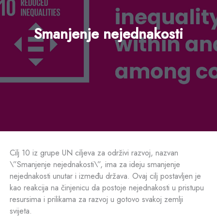
Smanjenje nejednakosti
Cilj 10 iz grupe UN ciljeva za održivi razvoj, nazvan
\”Smanjenje nejednakosti\”, ima za ideju smanjenje
nejednakosti unutar i između država. Ovaj cilj postavljen je
kao reakcija na činjenicu da postoje nejednakosti u pristupu
resursima i prilikama za razvoj u gotovo svakoj zemlji
svijeta.