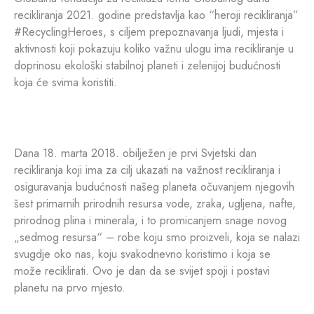
recikliranja 2021. godine predstavlja kao “heroji recikliranja”
#RecyclingHeroes, s ciljem prepoznavanja ljudi, mjesta i
aktivnosti koji pokazuju koliko važnu ulogu ima recikliranje u
doprinosu ekološki stabilnoj planeti i zelenijoj budućnosti
koja će svima koristiti.
Dana 18. marta 2018. obilježen je prvi Svjetski dan
recikliranja koji ima za cilj ukazati na važnost recikliranja i
osiguravanja budućnosti našeg planeta očuvanjem njegovih
šest primarnih prirodnih resursa vode, zraka, ugljena, nafte,
prirodnog plina i minerala, i to promicanjem snage novog
„sedmog resursa“ – robe koju smo proizveli, koja se nalazi
svugdje oko nas, koju svakodnevno koristimo i koja se
može reciklirati. Ovo je dan da se svijet spoji i postavi
planetu na prvo mjesto.