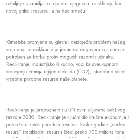
ozbiljnije razmišljati o otpadu i njegovom recikliranju kao
novoj prilici i resursu, a ne kao smeću.
Klimatske promjene su glavni i neizbježni problem našeg
vremena, a recikliranje je jedan od odgovora koji nam je
potreban za borbu protiv mogućih razornih učinaka.
Recikliranje, industrijsko ili kućno, vodi ka sveukupnom
smanjenju emisija ugljen dioksida (CO2), istodobno štiteći
vrijedne prirodne resurse naše planete.
Recikliranje je prepoznato i u UN-ovim ciljevima održivog
razvoja 2030. Recikliranje je ključni dio kružne ekonomije i
pomaže u zaštiti prirodnih resursa. Svake godine „sedmi
resurs“ (reciklabilni resursi) štedi preko 700 miliona tona