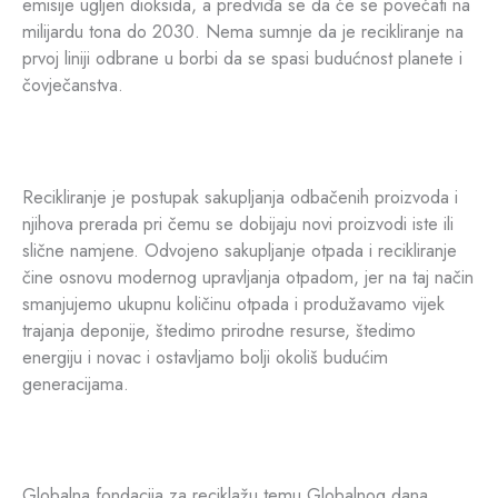
emisije ugljen dioksida, a predviđa se da će se povećati na
milijardu tona do 2030. Nema sumnje da je recikliranje na
prvoj liniji odbrane u borbi da se spasi budućnost planete i
čovječanstva.
Recikliranje je postupak sakupljanja odbačenih proizvoda i
njihova prerada pri čemu se dobijaju novi proizvodi iste ili
slične namjene. Odvojeno sakupljanje otpada i recikliranje
čine osnovu modernog upravljanja otpadom, jer na taj način
smanjujemo ukupnu količinu otpada i produžavamo vijek
trajanja deponije, štedimo prirodne resurse, štedimo
energiju i novac i ostavljamo bolji okoliš budućim
generacijama.
Globalna fondacija za reciklažu temu Globalnog dana