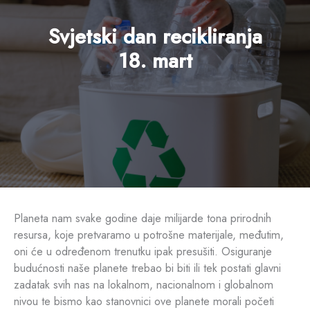
Svjetski dan recikliranja
18. mart
Planeta nam svake godine daje milijarde tona prirodnih
resursa, koje pretvaramo u potrošne materijale, međutim,
oni će u određenom trenutku ipak presušiti. Osiguranje
budućnosti naše planete trebao bi biti ili tek postati glavni
zadatak svih nas na lokalnom, nacionalnom i globalnom
nivou te bismo kao stanovnici ove planete morali početi