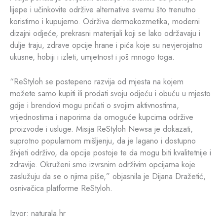
lijepe i učinkovite održive alternative svemu što trenutno
koristimo i kupujemo. Održiva dermokozmetika, moderni
dizajni odjeće, prekrasni materijali koji se lako održavaju i
dulje traju, zdrave opcije hrane i pića koje su nevjerojatno
ukusne, hobiji i izleti, umjetnost i još mnogo toga.
“ReStyloh se postepeno razvija od mjesta na kojem
možete samo kupiti ili prodati svoju odjeću i obuću u mjesto
gdje i brendovi mogu pričati o svojim aktivnostima,
vrijednostima i naporima da omoguće kupcima održive
proizvode i usluge. Misija ReStyloh Newsa je dokazati,
suprotno popularnom mišljenju, da je lagano i dostupno
živjeti održivo, da opcije postoje te da mogu biti kvalitetnije i
zdravije. Okruženi smo izvrsnim održivim opcijama koje
zaslužuju da se o njima piše,” objasnila je Dijana Dražetić,
osnivačica platforme ReStyloh.
Izvor: naturala.hr