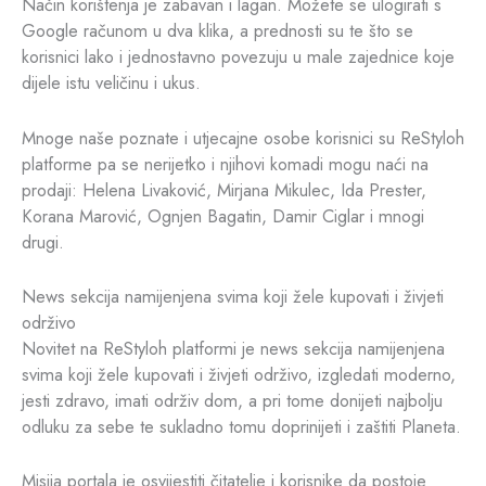
Način korištenja je zabavan i lagan. Možete se ulogirati s
Google računom u dva klika, a prednosti su te što se
korisnici lako i jednostavno povezuju u male zajednice koje
dijele istu veličinu i ukus.
Mnoge naše poznate i utjecajne osobe korisnici su ReStyloh
platforme pa se nerijetko i njihovi komadi mogu naći na
prodaji: Helena Livaković, Mirjana Mikulec, Ida Prester,
Korana Marović, Ognjen Bagatin, Damir Ciglar i mnogi
drugi.
News sekcija namijenjena svima koji žele kupovati i živjeti
održivo
Novitet na ReStyloh platformi je news sekcija namijenjena
svima koji žele kupovati i živjeti održivo, izgledati moderno,
jesti zdravo, imati održiv dom, a pri tome donijeti najbolju
odluku za sebe te sukladno tomu doprinijeti i zaštiti Planeta.
Misija portala je osvijestiti čitatelje i korisnike da postoje