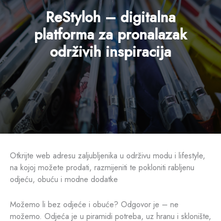
ReStyloh – digitalna
platforma za pronalazak
održivih inspiracija
Otkrijte web adresu zaljubljenika u održivu modu i lifestyle,
na kojoj možete prodati, razmijeniti te pokloniti rabljenu
odjeću, obuću i modne dodatke
Možemo li bez odjeće i obuće? Odgovor je – ne
možemo. Odjeća je u piramidi potreba, uz hranu i sklonište,