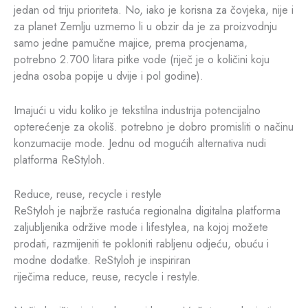
jedan od triju prioriteta. No, iako je korisna za čovjeka, nije i
za planet Zemlju uzmemo li u obzir da je za proizvodnju
samo jedne pamučne majice, prema procjenama,
potrebno 2.700 litara pitke vode (riječ je o količini koju
jedna osoba popije u dvije i pol godine).
Imajući u vidu koliko je tekstilna industrija potencijalno
opterećenje za okoliš. potrebno je dobro promisliti o načinu
konzumacije mode. Jednu od mogućih alternativa nudi
platforma ReStyloh.
Reduce, reuse, recycle i restyle
ReStyloh je najbrže rastuća regionalna digitalna platforma
zaljubljenika održive mode i lifestylea, na kojoj možete
prodati, razmijeniti te pokloniti rabljenu odjeću, obuću i
modne dodatke. ReStyloh je inspiriran
riječima reduce, reuse, recycle i restyle.