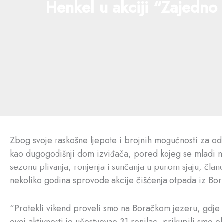
Henkel u akciji “Zajedno
Zbog svoje raskošne ljepote i brojnih mogućnosti za odmo
kao dugogodišnji dom izviđača, pored kojeg se mladi nara
sezonu plivanja, ronjenja i sunčanja u punom sjaju, čla
nekoliko godina sprovode akcije čišćenja otpada iz Bor
“Protekli vikend proveli smo na Boračkom jezeru, gdje 
ovoj aktivnosti je učestvovao 31 ronilac, prikupili smo