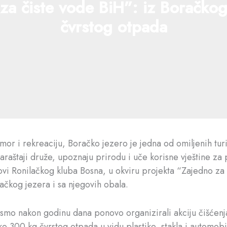
 za čiste vode BiH”: iz Boračko
čvrstog otpada
r i rekreaciju, Boračko jezero je jedna od omiljenih turis
štaji druže, upoznaju prirodu i uče korisne vještine za pr
novi Ronilačkog kluba Bosna, u okviru projekta “Zajedno z
ačkog jezera i sa njegovih obala.
smo nakon godinu dana ponovo organizirali akciju čišćenja
 oko 300 kg čvrstog otpada u vidu plastike, stakla i automo