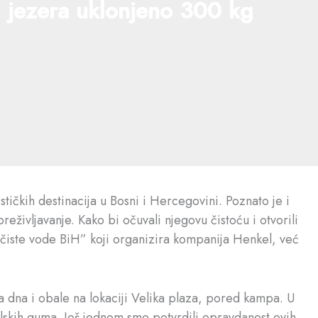
g jezera uklonjeno 300 kg
tičkih destinacija u Bosni i Hercegovini. Poznato je i
eživljavanje. Kako bi očuvali njegovu čistoću i otvorili
a čiste vode BiH” koji organizira kompanija Henkel, već
 dna i obale na lokaciji Velika plaza, pored kampa. U
bilskih guma. Još jednom smo potvrdili opravdanost ovih