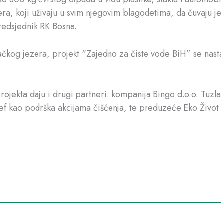
ra, koji uživaju u svim njegovim blagodetima, da čuvaju je
redsjednik RK Bosna.
ačkog jezera, projekt “Zajedno za čiste vode BiH” se nasta
rojekta daju i drugi partneri: kompanija Bingo d.o.o. Tuzl
ef kao podrška akcijama čišćenja, te preduzeće Eko Život 