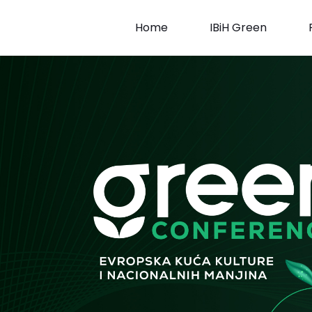
Skip
to
Home
IBiH Green
content