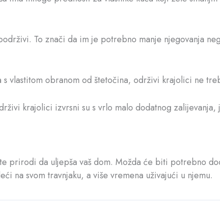
samoodrživi. To znači da im je potrebno manje njegovanja n
 s vlastitom obranom od štetočina, održivi krajolici ne treb
rživi krajolici izvrsni su s vrlo malo dodatnog zalijevanja, 
te prirodi da uljepša vaš dom. Možda će biti potrebno doda
eći na svom travnjaku, a više vremena uživajući u njemu.