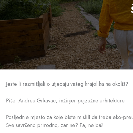
Jeste li razmišljali o utjecaju vašeg krajolika na okoliš?
Piše: Andrea Grkavac, inžinjer pejzažne arhitekture
Posljednje mjesto za koje biste mislili da treba eko-pre
Sve savršeno prirodno, zar ne? Pa, ne baš.