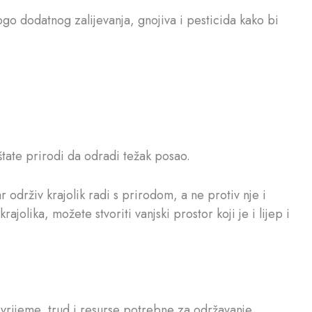
ogo dodatnog zalijevanja, gnojiva i pesticida kako bi
štate prirodi da odradi težak posao.
drživ krajolik radi s prirodom, a ne protiv nje i
olika, možete stvoriti vanjski prostor koji je i lijep i
 vrijeme, trud i resurse potrebne za održavanje