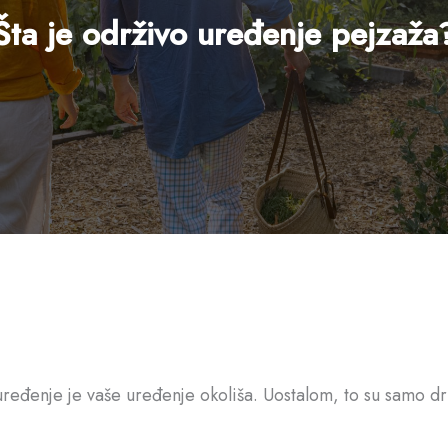
Šta je održivo uređenje pejzaža
uređenje je vaše uređenje okoliša. Uostalom, to su samo drv