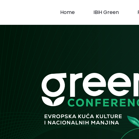
Skip
to
Home
IBiH Green
content