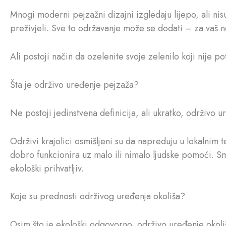
Mnogi moderni pejzažni dizajni izgledaju lijepo, ali ni
preživjeli. Sve to održavanje može se dodati – za vaš no
Ali postoji način da ozelenite svoje zelenilo koji nije p
Šta je održivo uređenje pejzaža?
Ne postoji jedinstvena definicija, ali ukratko, održivo 
Održivi krajolici osmišljeni su da napreduju u lokalni
dobro funkcionira uz malo ili nimalo ljudske pomoći. Sma
ekološki prihvatljiv.
Koje su prednosti održivog uređenja okoliša?
Osim što je ekološki odgovorno, održivo uređenje okoli