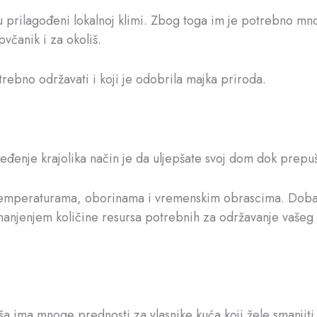
su prilagođeni lokalnoj klimi. Zbog toga im je potrebno mn
včanik i za okoliš.
otrebno održavati i koji je odobrila majka priroda.
uređenje krajolika način je da uljepšate svoj dom dok prepu
m temperaturama, oborinama i vremenskim obrascima. Dobar o
njenjem količine resursa potrebnih za održavanje vašeg kraj
ša ima mnoge prednosti za vlasnike kuća koji žele smanjiti