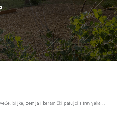
?
eće, biljke, zemlja i keramički patuljci s travnjaka…