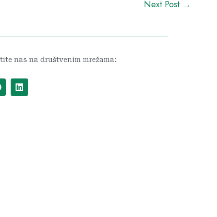
Next Post
→
tite nas na društvenim mrežama:
F
L
a
i
c
n
e
k
b
e
o
d
o
i
k
n