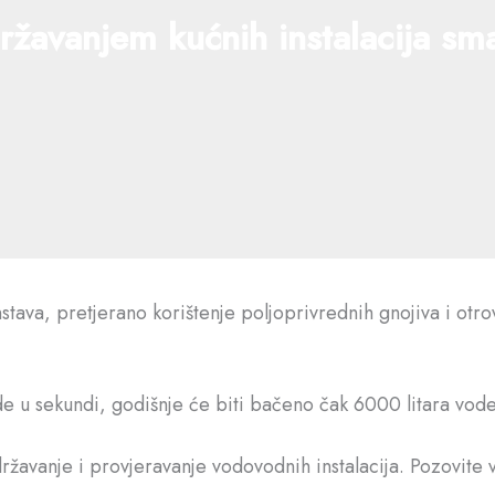
ržavanjem kućnih instalacija sma
tava, pretjerano korištenje poljoprivrednih gnojiva i otrov
 u sekundi, godišnje će biti bačeno čak 6000 litara vode
ržavanje i provjeravanje vodovodnih instalacija. Pozovite 