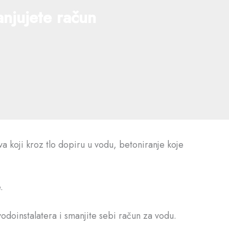
njujete račun
a koji kroz tlo dopiru u vodu, betoniranje koje
.
vodoinstalatera i smanjite sebi račun za vodu.