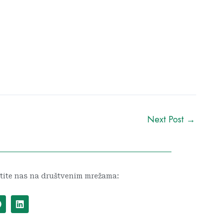
Next Post
→
tite nas na društvenim mrežama:
F
L
a
i
c
n