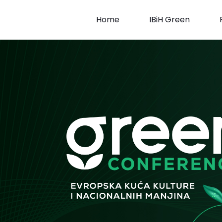
Skip
to
Home
IBiH Green
content