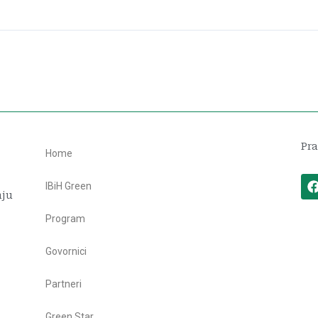
Pra
Home
IBiH Green
nju
Program
Govornici
Partneri
Green Star