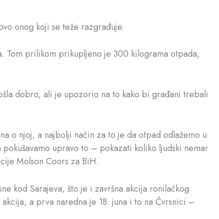
ovo onog koji se teže razgrađuje.
na. Tom prilikom prikupljeno je 300 kilograma otpada,
la dobro, ali je upozorio na to kako bi građani trebali
a o njoj, a najbolji način za to je da otpad odlažemo u
ma pokušavamo upravo to – pokazati koliko ljudski nemar
acije Molson Coors za BiH.
ne kod Sarajeva, što je i završna akcija ronilačkog
cija, a prva naredna je 18. juna i to na Čvrsnici –