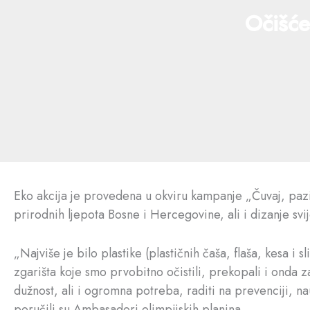
Očišće
Eko akcija je provedena u okviru kampanje „Čuvaj, pazi
prirodnih ljepota Bosne i Hercegovine, ali i dizanje svij
„Najviše je bilo plastike (plastičnih čaša, flaša, kesa 
zgarišta koje smo prvobitno očistili, prekopali i onda z
dužnost, ali i ogromna potreba, raditi na prevenciji, na
poručili su Ambasadori olimpijskih planina.