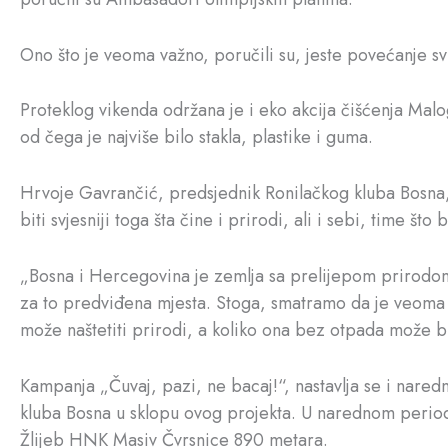
Ono što je veoma važno, poručili su, jeste povećanje sv
Proteklog vikenda održana je i eko akcija čišćenja Mal
od čega je najviše bilo stakla, plastike i guma.
Hrvoje Gavrančić, predsjednik Ronilačkog kluba Bosna, k
biti svjesniji toga šta čine i prirodi, ali i sebi, time št
„Bosna i Hercegovina je zemlja sa prelijepom prirodom, 
za to predviđena mjesta. Stoga, smatramo da je veoma v
može naštetiti prirodi, a koliko ona bez otpada može 
Kampanja „Čuvaj, pazi, ne bacaj!“, nastavlja se i naredn
kluba Bosna u sklopu ovog projekta. U narednom periodu
Žlijeb HNK Masiv Čvrsnice 890 metara.