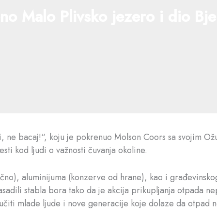
no Malo Plivsko jezero i dio Bje
, ne bacaj!“, koju je pokrenuo Molson Coors sa svojim Ožu
esti kod ljudi o važnosti čuvanja okoline.
i slično), aluminijuma (konzerve od hrane), kao i građevinsk
asadili stabla bora tako da je akcija prikupljanja otpada ne
učiti mlade ljude i nove generacije koje dolaze da otpad ne 