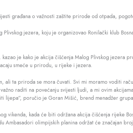
ijesti građana o važnosti zaštite prirode od otpada, pogot
og Plivskog jezera, koju je organizovao Ronilački klub Bos
azao je kako je akcija čišćenja Malog Plivskog jezera proš
o bacaju smeće u prirodu, u rijeke i jezera.
ali ta priroda se mora čuvati. Svi mi moramo voditi račun
ažno raditi na povećanju svijesti ljudi, a mi ovim akcija
biti lijepa“, poručio je Goran Mišić, brend menadžer grup
og vikenda, kada će biti održana akcija čišćenja rijeke Bos
 Ambasadori olimpijskih planina održat će značajan broj ak