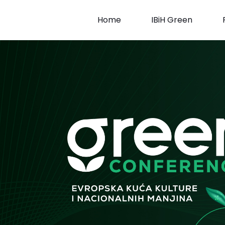
Skip
to
Home
IBiH Green
content