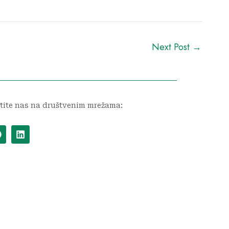
Next Post
→
tite nas na društvenim mrežama:
F
L
a
i
c
n
e
k
b
e
o
d
o
i
k
n